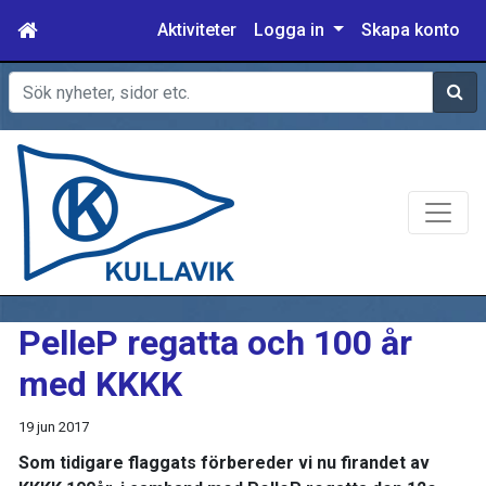
Aktiviteter
Logga in
Skapa konto
Sök
PelleP regatta och 100 år
med KKKK
19 jun 2017
Som tidigare flaggats förbereder vi nu firandet av