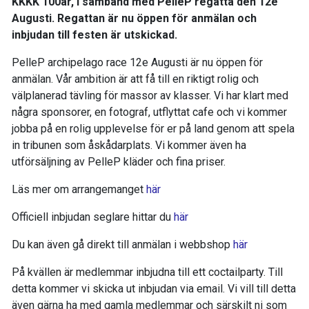
KKKK 100år, i samband med PelleP regatta den 12e
Augusti. Regattan är nu öppen för anmälan och
inbjudan till festen är utskickad.
PelleP archipelago race 12e Augusti är nu öppen för
anmälan. Vår ambition är att få till en riktigt rolig och
välplanerad tävling för massor av klasser. Vi har klart med
några sponsorer, en fotograf, utflyttat cafe och vi kommer
jobba på en rolig upplevelse för er på land genom att spela
in tribunen som åskådarplats. Vi kommer även ha
utförsäljning av PelleP kläder och fina priser.
Läs mer om arrangemanget
här
Officiell inbjudan seglare hittar du
här
Du kan även gå direkt till anmälan i webbshop
här
På kvällen är medlemmar inbjudna till ett coctailparty. Till
detta kommer vi skicka ut inbjudan via email. Vi vill till detta
även gärna ha med gamla medlemmar och särskilt ni som