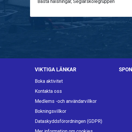
Bästa hälsningar, Seglarskolegruppen
VIKTIGA LÄNKAR
SPON
Boka aktivitet
Kontakta oss
Medlems -och användarvillkor
Bokningsvillkor
Dataskyddsförordningen (GDPR)
Mer information om cookies