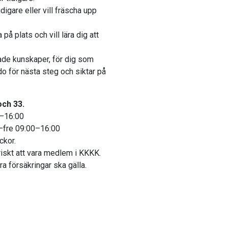
digare eller vill fräscha upp
på plats och vill lära dig att
de kunskaper, för dig som
do för nästa steg och siktar på
och 33.
0–16:00
n–fre 09:00–16:00
ckor.
oriskt att vara medlem i KKKK.
a försäkringar ska gälla.