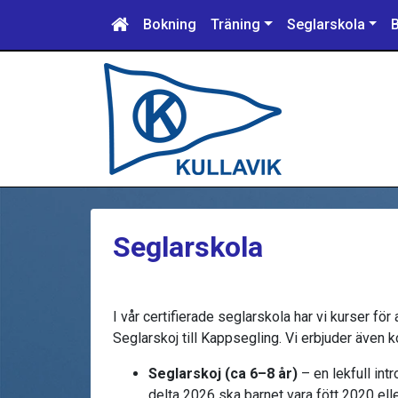
Bokning
Träning
Seglarskola
Seglarskola
I vår certifierade seglarskola har vi kurser för a
Seglarskoj till Kappsegling. Vi erbjuder även 
Seglarskoj (ca 6–8 år)
– en lekfull intr
delta 2026 ska barnet vara fött 2020 elle