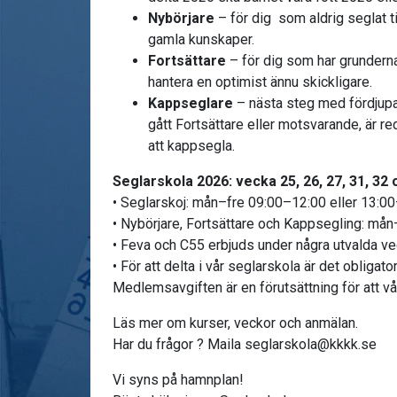
Nybörjare
– för dig som aldrig seglat ti
gamla kunskaper.
Fortsättare
– för dig som har grunderna 
hantera en optimist ännu skickligare.
Kappseglare
– nästa steg med fördjupa
gått Fortsättare eller motsvarande, är re
att kappsegla.
Seglarskola 2026: vecka 25, 26, 27, 31, 32 
• Seglarskoj: mån–fre 09:00–12:00 eller 13:0
• Nybörjare, Fortsättare och Kappsegling: må
• Feva och C55 erbjuds under några utvalda ve
• För att delta i vår seglarskola är det obligat
Medlemsavgiften är en förutsättning för att vår
Läs mer om kurser, veckor och anmälan.
Har du frågor ? Maila seglarskola@kkkk.se
Vi syns på hamnplan!