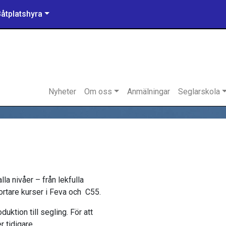
Båtplatshyra
Nyheter
Om oss
Anmälningar
Seglarskola
lla nivåer – från lekfulla
kortare kurser i Feva och C55.
oduktion till segling. För att
r tidigare.